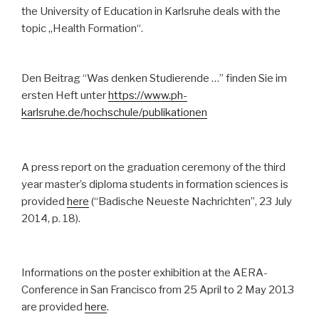
the University of Education in Karlsruhe deals with the
topic „Health Formation“.
Den Beitrag “Was denken Studierende …” finden Sie im
ersten Heft unter
https://www.ph-
karlsruhe.de/hochschule/publikationen
A press report on the graduation ceremony of the third
year master’s diploma students in formation sciences is
provided
here
(“Badische Neueste Nachrichten”, 23 July
2014, p. 18).
Informations on the poster exhibition at the AERA-
Conference in San Francisco from 25 April to 2 May 2013
are provided
here
.