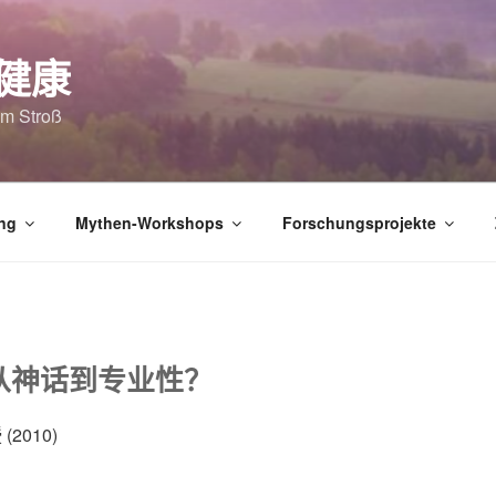
 健康
am Stroß
ng
Mythen-Workshops
Forschungsprojekte
从神话到专业性？
2010)