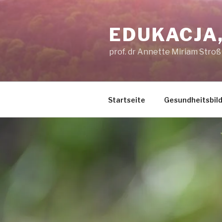
Przejdź
do
EDUKACJA,
treści
prof. dr Annette Miriam Stroß
Startseite
Gesundheitsbil