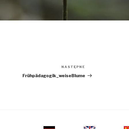
NASTĘPNE
Następny
wpis
Frühpädagogik_weiseBlume